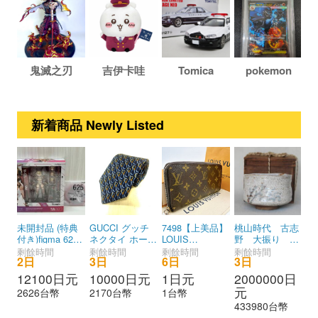
鬼滅之刃
吉伊卡哇
Tomica
pokemon
新着商品 Newly Listed
未開封品 (特典
GUCCI グッチ
7498【上美品】
桃山時代 古志
Bu
付き)figma 625
ネクタイ ホース
LOUIS
野 大振り
バ
バニースーツ プ
ビット ネイビー
VUITTON ルイ
絵志野 口
テ
剩餘時間
剩餘時間
剩餘時間
剩餘時間
剩
2日
3日
6日
3日
6
ランニング ヴェ
シルク100% イ
ヴィトン モノグ
径 １３，５
黒
ロニカ・スイー
タリア製 ビジ
ラム ジッピーウ
x １１ cm 高
財
12100
日元
10000
日元
1
日元
2000000
日
5
トハート グッス
ネス オフィ
ォレット ラウン
さ １１ｃｍ
レ
元
2626
台幣
2170
台幣
1
台幣
11
マオンライン限
ス 結婚式 パ
ドファスナー 長
60
433980
台幣
定 フィギュア
ーティ フォー
財布 ウォレット