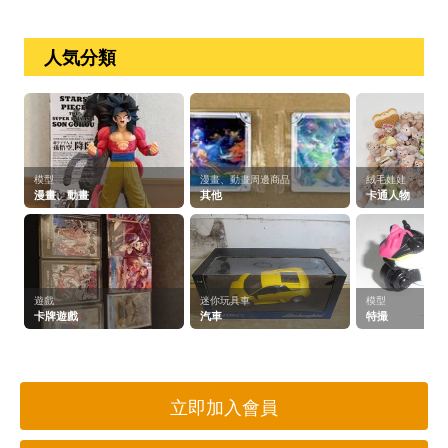
マル 同窓会
M60017/CA1025
人気分類
模型
漫畫、動畫周邊商品
絨毛娃娃
漫畫、動畫
其他
卡通人物
遊戲
迷你玩具車
模型
卡牌遊戲
汽車
特撮
立即加入會員